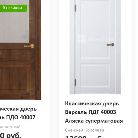
В наличии
Классическая дверь
ическая дверь
Версаль ПДГ 40003
ль ПДО 40007
Аляска суперматовая
околадный
Снежная Королева
0 руб.