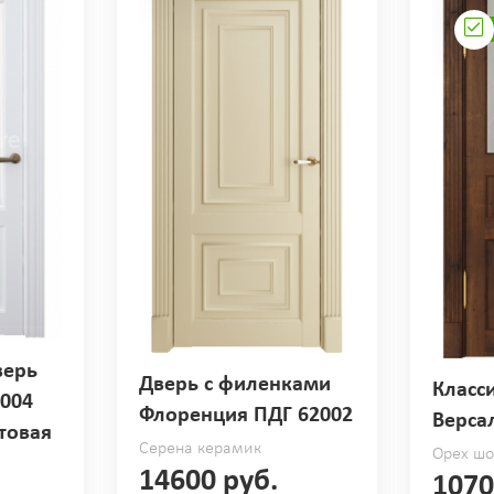
верь
Дверь с филенками
Класс
004
Флоренция ПДГ 62002
Верса
товая
Серена керамик
Орех ш
14600 руб.
1070