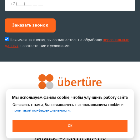
Заказать звонок
Нажимая на кнопку, вы соглашаетесь на обработку
персональных
данных
в соответствии с условиями.
© 2019-2026 | Uberture - Торговая марка завода-производителя
Мы используем файлы cookie, чтобы улучшить работу сайта
межкомнатных дверей и стеновых панелей.
Оставаясь с нами, Вы соглашаетесь с использованием cookies и
политикой конфиденциальности.
Иркутск: +7 (3952) 380-310
OK
Ангарск: +7 (3955) 507-310