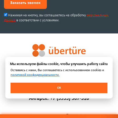
Заказать звонок
Нажимая на кнопку, вы соглашаетесь на обработку
персональных
данных
в соответствии с условиями.
© 2019-2026 | Uberture - Торговая марка завода-производителя
Мы используем файлы cookie, чтобы улучшить работу сайта
межкомнатных дверей и стеновых панелей.
Оставаясь с нами, Вы соглашаетесь с использованием cookies и
политикой конфиденциальности.
Иркутск: +7 (3952) 380-310
OK
Ангарск: +7 (3955) 507-310
Разработка сайта: